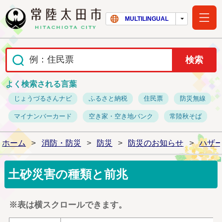
常陸太田市ホー
MULTILINGUAL
よく検索される言葉
じょうづるさんナビ
ふるさと納税
住民票
防災無線
マイナンバーカード
空き家・空き地バンク
常陸秋そば
ホーム
>
消防・防災
>
防災
>
防災のお知らせ
>
ハザ
土砂災害の種類と前兆
※表は横スクロールできます。