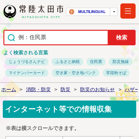
常陸太田市ホー
MULTILINGUAL
よく検索される言葉
じょうづるさんナビ
ふるさと納税
住民票
防災無線
マイナンバーカード
空き家・空き地バンク
常陸秋そば
ホーム
>
消防・防災
>
防災
>
防災のお知らせ
>
ハザ
インターネット等での情報収集
※表は横スクロールできます。