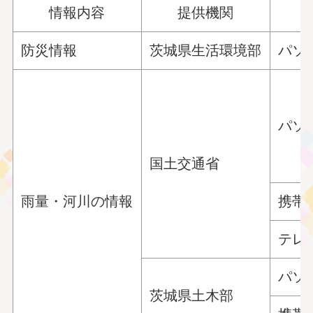
情報内容
提供機関
防災情報
茨城県生活環境部
パソ
パソ
国土交通省
雨量・河川の情報
携帯
テレ
パソ
茨城県土木部