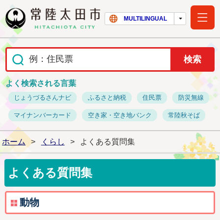
常陸太田市ホー
MULTILINGUAL
よく検索される言葉
じょうづるさんナビ
ふるさと納税
住民票
防災無線
マイナンバーカード
空き家・空き地バンク
常陸秋そば
ホーム
>
くらし
>
よくある質問集
よくある質問集
動物