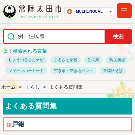
常陸太田市ホー
MULTILINGUAL
よく検索される言葉
じょうづるさんナビ
ふるさと納税
住民票
防災無線
マイナンバーカード
空き家・空き地バンク
常陸秋そば
ホーム
>
くらし
>
よくある質問集
よくある質問集
戸籍