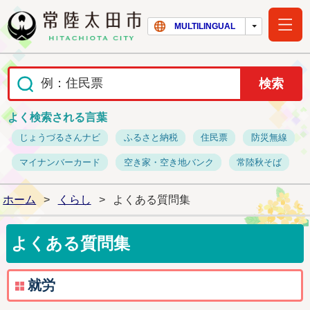
常陸太田市ホー
MULTILINGUAL
よく検索される言葉
じょうづるさんナビ
ふるさと納税
住民票
防災無線
マイナンバーカード
空き家・空き地バンク
常陸秋そば
ホーム
>
くらし
>
よくある質問集
よくある質問集
就労