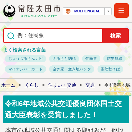
常陸太田市ホー
MULTILINGUAL
よく検索される言葉
じょうづるさんナビ
ふるさと納税
住民票
防災無線
マイナンバーカード
空き家・空き地バンク
常陸秋そば
ホーム
>
くらし
>
住まい・交通
>
交通
>
令和6年地
令和6年地域公共交通優良団体国土交
通大臣表彰を受賞しました！
本市の地域公共交通に関する取組みが、他地