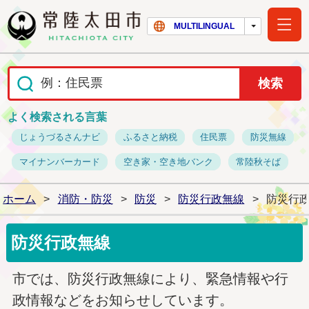
常陸太田市ホー
MULTILINGUAL
よく検索される言葉
じょうづるさんナビ
ふるさと納税
住民票
防災無線
マイナンバーカード
空き家・空き地バンク
常陸秋そば
ホーム
>
消防・防災
>
防災
>
防災行政無線
>
防災行
防災行政無線
市では、防災行政無線により、緊急情報や行
政情報などをお知らせしています。