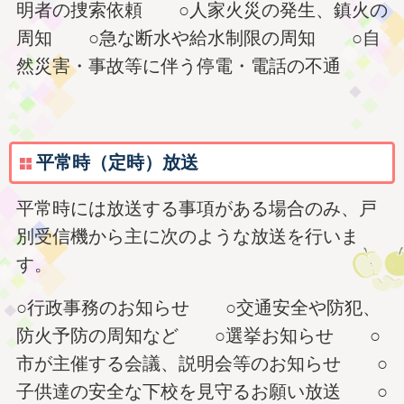
明者の捜索依頼 ○人家火災の発生、鎮火の
周知 ○急な断水や給水制限の周知 ○自
然災害・事故等に伴う停電・電話の不通
平常時（定時）放送
平常時には放送する事項がある場合のみ、戸
別受信機から主に次のような放送を行いま
す。
○行政事務のお知らせ ○交通安全や防犯、
防火予防の周知など ○選挙お知らせ ○
市が主催する会議、説明会等のお知らせ ○
子供達の安全な下校を見守るお願い放送 ○