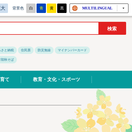
拡大
白
青
黄
黒
MULTILINGUAL
背景色
るさと納税
住民票
防災無線
マイナンバーカード
常陸秋そば
育て
教育・文化・スポーツ