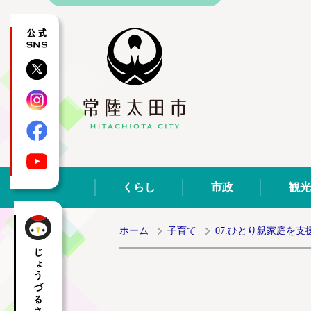
公式SNS
X
Instagram
Facebook
YouTube
くらし
市政
観光
ホーム
子育て
07.ひとり親家庭を支