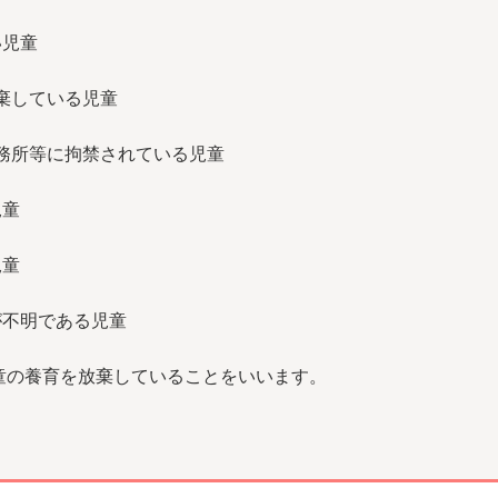
ない児童
遺棄している児童
務所等に拘禁されている児童
児童
児童
が不明である児童
童の養育を放棄していることをいいます。