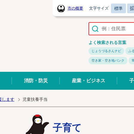
標準
市の概要
文字サイズ
常陸太田市ホームページ
よく検索される言葉
じょうづるさんナビ
ふ
空き家・空き地バンク
消防・防災
産業・ビジネス
子
援します
児童扶養手当
子育て