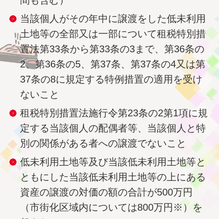
間も含む）
当該個人がその年中に譲渡をした低未利用
土地等の全部又は一部について租税特別措
置法第33条から第33条の3まで、第36条の
2、第36条の5、第37条、第37条の4又は第
37条の8に規定する特例措置の適用を受け
ないこと
租税特別措置法施行令第23条の2第1項に規
定する当該個人の配偶者等、当該個人と特
別の関係がある者への譲渡でないこと
低未利用土地等及び当該低未利用土地等と
ともにした当該低未利用土地等の上にある
資産の譲渡の対価の額の合計が500万円
（市街化区域内については800万円※）を