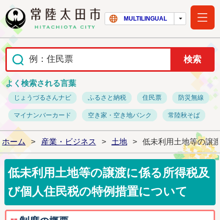
常陸太田市ホー
MULTILINGUAL
よく検索される言葉
じょうづるさんナビ
ふるさと納税
住民票
防災無線
マイナンバーカード
空き家・空き地バンク
常陸秋そば
ホーム
>
産業・ビジネス
>
土地
>
低未利用土地等の譲
低未利用土地等の譲渡に係る所得税及
び個人住民税の特例措置について