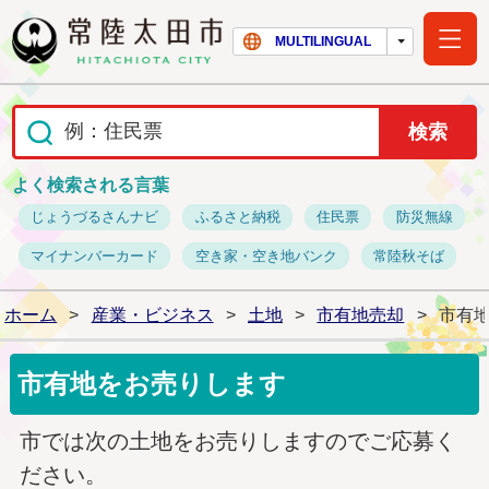
常陸太田市ホー
MULTILINGUAL
よく検索される言葉
じょうづるさんナビ
ふるさと納税
住民票
防災無線
マイナンバーカード
空き家・空き地バンク
常陸秋そば
ホーム
>
産業・ビジネス
>
土地
>
市有地売却
>
市有
市有地をお売りします
市では次の土地をお売りしますのでご応募く
ださい。