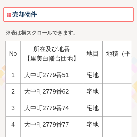
売却物件
※表は横スクロールできます。
所在及び地番
No
地目
地積（平方
【里美白幡台団地】
1
大中町2779番51
宅地
2
大中町2779番62
宅地
3
大中町2779番74
宅地
4
大中町2779番77
宅地