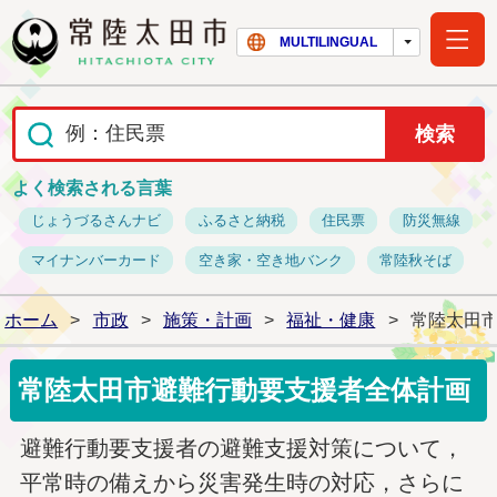
常陸太田市ホー
MULTILINGUAL
よく検索される言葉
じょうづるさんナビ
ふるさと納税
住民票
防災無線
マイナンバーカード
空き家・空き地バンク
常陸秋そば
ホーム
>
市政
>
施策・計画
>
福祉・健康
>
常陸太田
常陸太田市避難行動要支援者全体計画
避難行動要支援者の避難支援対策について，
平常時の備えから災害発生時の対応，さらに