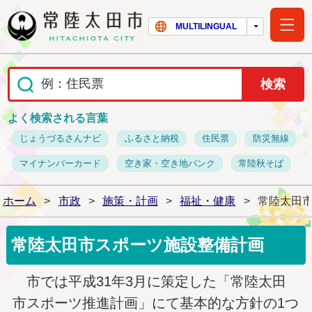
常陸太田市ホー
MULTILINGUAL
よく検索される言葉
じょうづるさんナビ
ふるさと納税
住民票
防災無線
マイナンバーカード
空き家・空き地バンク
常陸秋そば
ホーム
>
市政
>
施策・計画
>
福祉・健康
>
常陸太田
常陸太田市スポーツ施設整備計画
市では平成31年3月に策定した「常陸太田
市スポーツ推進計画」にて基本的な方針の1つ