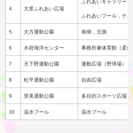
ふれあいギャラリー，
4
大里ふれあい広場
ふれあいプール，テニ
5
大方運動公園
南側，北側
6
水府海洋センター
事務所兼体育館（柔剣
7
天下野運動公園
運動広場（野球場），
8
松平運動公園
自由広場
9
里美運動公園
多目的スポーツ広場（
10
温水プール
温水プール