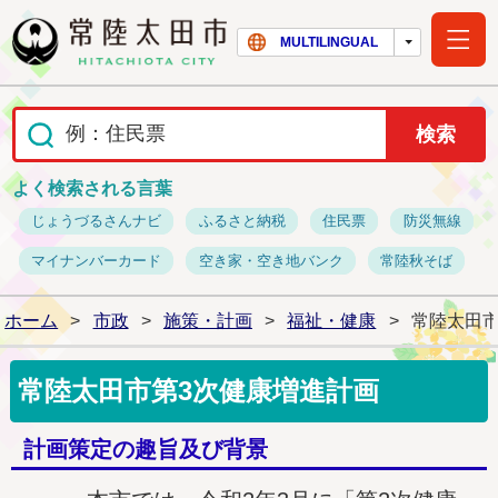
常陸太田市ホー
MULTILINGUAL
よく検索される言葉
じょうづるさんナビ
ふるさと納税
住民票
防災無線
マイナンバーカード
空き家・空き地バンク
常陸秋そば
ホーム
>
市政
>
施策・計画
>
福祉・健康
>
常陸太田市
常陸太田市第3次健康増進計画
計画策定の趣旨及び背景