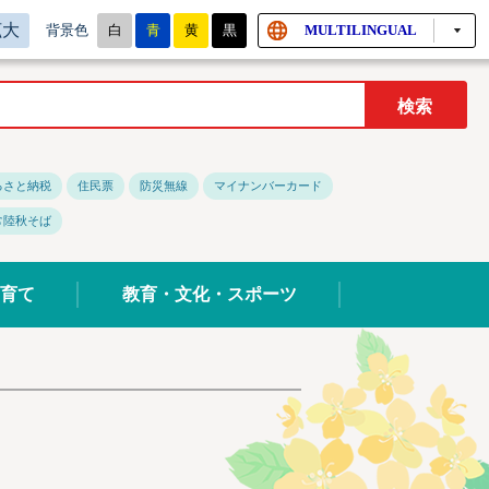
拡大
白
青
黄
黒
MULTILINGUAL
背景色
るさと納税
住民票
防災無線
マイナンバーカード
常陸秋そば
育て
教育・文化・スポーツ