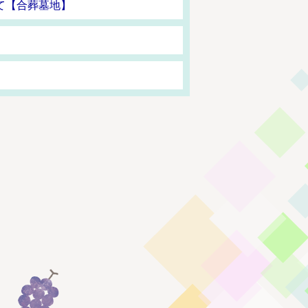
て【合葬墓地】