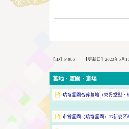
【ID】
P-986
【更新日】
2023年5月1
墓地・霊園・斎場
瑞竜霊園合葬墓地（納骨堂型・
市営霊園（瑞竜霊園）の新規区