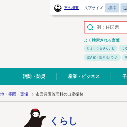
標準
市の概要
文字サイズ
常陸太田市ホームページ
よく検索される言葉
じょうづるさんナビ
ふ
空き家・空き地バンク
消防・防災
産業・ビジネス
子
墓地・霊園・斎場
市営霊園管理料の口座振替
くらし