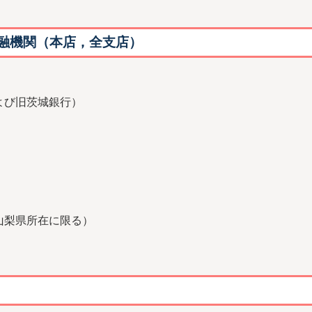
融機関（本店，全支店）
よび旧茨城銀行）
山梨県所在に限る）