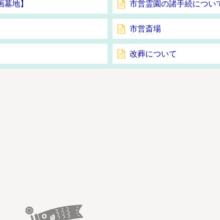
画墓地】
市営霊園の諸手続につい
市営斎場
改葬について