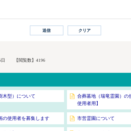
6日
【閲覧数】
4196
樹木型）について
合葬墓地（瑞竜霊園）の
使用者用】
画の使用者を募集します
市営霊園について