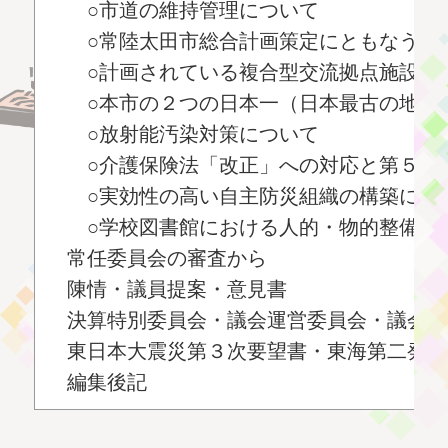
○市道の維持管理について
○常陸太田市総合計画策定にともなう市民
○計画されている複合型交流拠点施設と既
○本市の２つの日本一（日本最古の地層、
○放射能汚染対策について
○介護保険法「改正」への対応と第５期介
○実効性の高い自主防災組織の構築につ
○学校図書館における人的・物的整備の
常任委員会の審査から
陳情・議員提案・意見書
決算特別委員会・議会運営委員会・議会日
東日本大震災第３次要望書・東海第二発電
編集後記