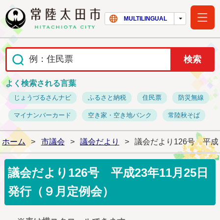
常陸太田市ホー
MULTILINGUAL
よく検索される言葉
じょうづるさんナビ
ふるさと納税
住民票
防災無線
マイナンバーカード
空き家・空き地バンク
常陸秋そば
ホーム
>
市議会
>
議会だより
>
議会だより126号 平成
議会だより126号 平成23年11月25日
発行（９月定例会）