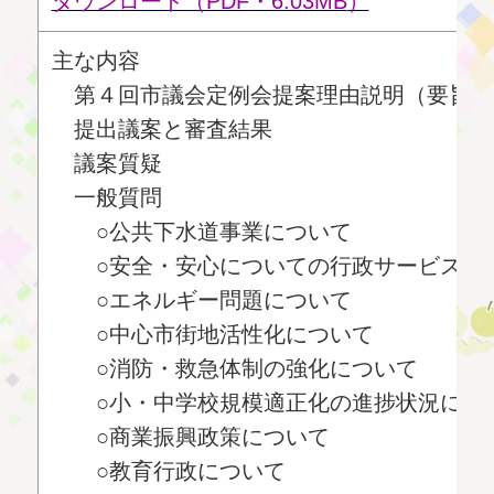
ダウンロード（PDF・6.03MB
）
主な内容
第４回市議会定例会提案理由説明（要旨）
提出議案と審査結果
議案質疑
一般質問
○公共下水道事業について
○安全・安心についての行政サービスに
○エネルギー問題について
○中心市街地活性化について
○消防・救急体制の強化について
○小・中学校規模適正化の進捗状況につ
○商業振興政策について
○教育行政について