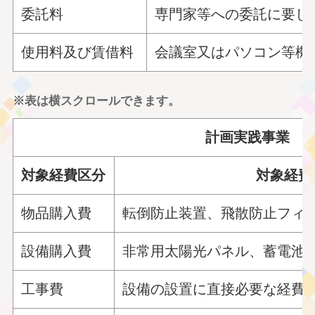
委託料
専門家等への委託に要し
使用料及び賃借料
会議室又はパソコン等機
※表は横スクロールできます。
計画実践事業
対象経費区分
対象経費
物品購入費
転倒防止装置、飛散防止フィ
設備購入費
非常用太陽光パネル、蓄電池
工事費
設備の設置に直接必要な経費