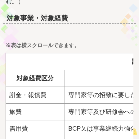
む。）
対象事業・対象経費
※表は横スクロールできます。
計
対象経費区分
謝金・報償費
専門家等の招致に要した
旅費
専門家等及び研修会への
需用費
BCP又は事業継続力強