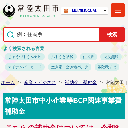
常陸太田市ホー
MULTILINGUAL
よく検索される言葉
じょうづるさんナビ
ふるさと納税
住民票
防災無線
マイナンバーカード
空き家・空き地バンク
常陸秋そば
ホーム
>
産業・ビジネス
>
補助金・奨励金
>
常陸太田市
常陸太田市中小企業等BCP関連事業費
補助金
こちらの補助金については、令和8