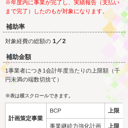
※年度内に事業が完了し、実績報告（支払い
まで完了）したのもが対象になります。
補助率
1／2
対象経費の総額の
補助金額
1事業者につき1会計年度当たりの上限額（千
円未満の端数切捨て）
※表は横スクロールできます。
BCP
上限 2
計画策定事業
事業継続力強化計画
上限 1