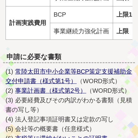
BCP
上限10
計画実践費用
事業継続力強化計画
上限 5
申請に必要な書類
(1)
常陸太田市中小企業等BCP策定支援補助金
交付申請書（様式第1号）
（WORD形式）
(2)
事業計画書（様式第2号）
（WORD形式）
(3) 必要経費及びその内訳がわかる書類（見積
書の写し等）
(4) 法人登記事項証明書又は定款の写し
(5) 会社等の概要書（任意様式）