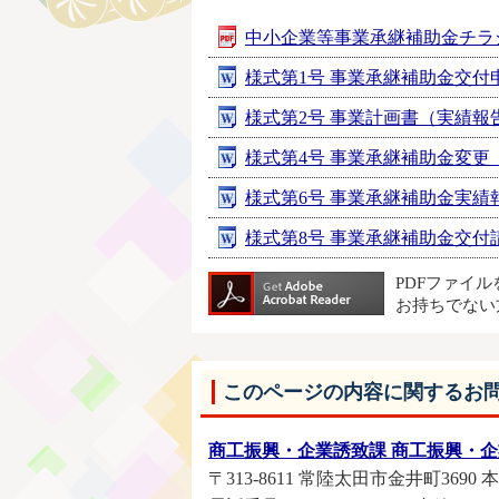
中小企業等事業承継補助金チラシ [P
様式第1号 事業承継補助金交付申請書
様式第2号 事業計画書（実績報告書）
様式第4号 事業承継補助金変更（中
様式第6号 事業承継補助金実績報告書
様式第8号 事業承継補助金交付請求書
PDFファイ
お持ちでない
このページの内容に関するお
商工振興・企業誘致課 商工振興・
〒313-8611 常陸太田市金井町3690 