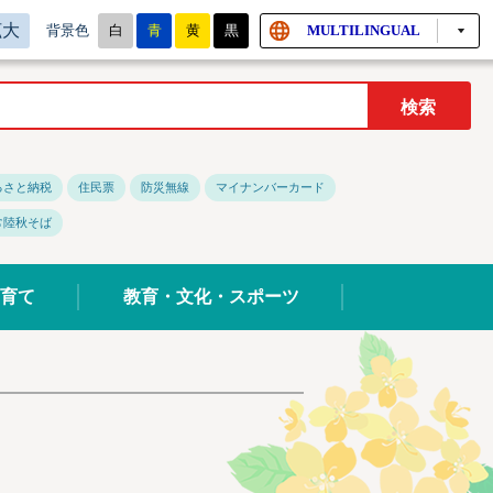
拡大
白
青
黄
黒
MULTILINGUAL
背景色
るさと納税
住民票
防災無線
マイナンバーカード
常陸秋そば
育て
教育・文化・スポーツ