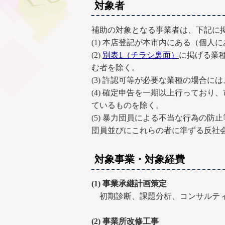
対象者
補助の対象となる事業者は、下記に
(1) 本店登記が本市内にある（個
(2)
別表1（チラシ裏面）
に掲げる業
む者を除く。
(3) 許認可等が必要な業種の場合に
(4) 確定申告を一期以上行ってお
ているものを除く。
(5) 暴力団員による不当な行為の防
団員並びにこれらの者に準ずる反社
対象事業・対象経費
(1) 事業承継計画策定
初期診断、課題分析、コンサルティ
(2) 事業所改修工事