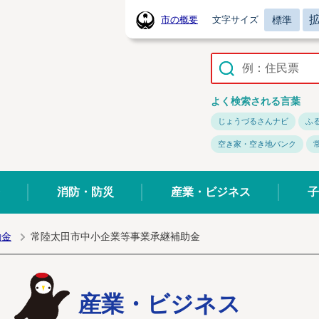
標準
市の概要
文字サイズ
常陸太田市ホームページ
よく検索される言葉
じょうづるさんナビ
ふ
空き家・空き地バンク
消防・防災
産業・ビジネス
子
励金
常陸太田市中小企業等事業承継補助金
産業・ビジネス