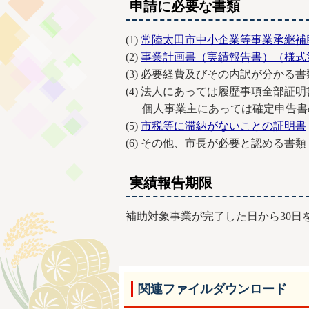
申請に必要な書類
(1)
常陸太田市中小企業等事業承継補
(2)
事業計画書（実績報告書）（様式
(3) 必要経費及びその内訳が分かる
(4) 法人にあっては履歴事項全部
個人事業主にあっては確定申告書
(5)
市税等に滞納がないことの証明書
(6) その他、市長が必要と認める書類
実績報告期限
補助対象事業が完了した日から30
関連ファイルダウンロード