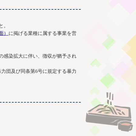
と。
面）
に掲げる業種に属する事業を営
症の感染拡大に伴い、徴収が猶予され
る暴力団及び同条第6号に規定する暴力