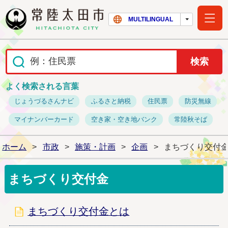
常陸太田市ホー
MULTILINGUAL
よく検索される言葉
じょうづるさんナビ
ふるさと納税
住民票
防災無線
マイナンバーカード
空き家・空き地バンク
常陸秋そば
ホーム
>
市政
>
施策・計画
>
企画
>
まちづくり交付
まちづくり交付金
まちづくり交付金とは