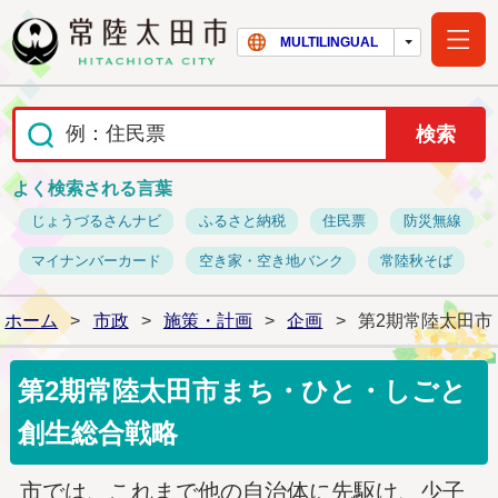
常陸太田市ホー
MULTILINGUAL
よく検索される言葉
じょうづるさんナビ
ふるさと納税
住民票
防災無線
マイナンバーカード
空き家・空き地バンク
常陸秋そば
ホーム
>
市政
>
施策・計画
>
企画
>
第2期常陸太田市
第2期常陸太田市まち・ひと・しごと
創生総合戦略
市では、これまで他の自治体に先駆け、少子