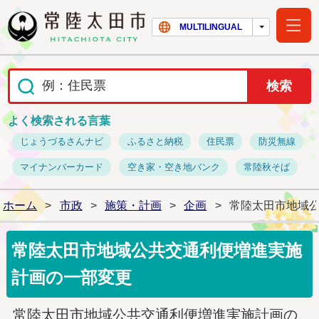
常陸太田市ホー
MULTILINGUAL
よく検索される言葉
じょうづるさんナビ
ふるさと納税
住民票
防災無線
マイナンバーカード
空き家・空き地バンク
常陸秋そば
ホーム
>
市政
>
施策・計画
>
企画
>
常陸太田市地域
常陸太田市地域公共交通利便増進実施
計画の一部変更
常陸太田市地域公共交通利便増進実施計画の