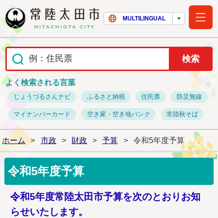
常陸太田市ホー
MULTILINGUAL
よく検索される言葉
じょうづるさんナビ
ふるさと納税
住民票
防災無線
マイナンバーカード
空き家・空き地バンク
常陸秋そば
ホーム
>
市政
>
財政
>
予算
>
令和5年度予算
令和5年度予算
令和5年度常陸太田市予算を次のとおりお知
らせいたします。