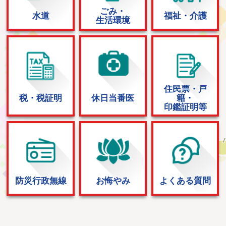
ごみ・
水道
福祉・介護
生活環境
住民票・戸
税・税証明
休日当番医
籍・
印鑑証明等
防災行政無線
お悔やみ
よくある質問