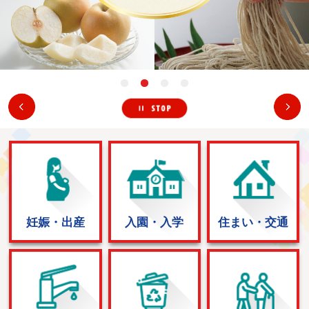
1番目を表示
2番目を表示
3番目を表示
4番目を表示
停止
前へ
妊娠・出産
入園・入学
住まい・交通