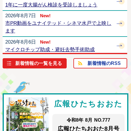
1年に一度大腸がん検診を受診しましょう
2026年8月7日
New!
市PR動画をユナイテッド・シネマ水戸で上映し
ます
2026年8月6日
New!
マイクロチップ助成・避妊去勢手術助成
2026年8月5日
New!
新着情報の一覧を見る
新着情報のRSS
第40回都々逸全国大会を開催します
2026年8月5日
New!
R8集中曝涼（10/17-18）
2026年8月4日
New!
広報ひたちおおた
お盆期間中（8月8日～8月16日）の市内医療機
関診療日程をお知らせします。
令和8年
8月
NO.777
2026年8月3日
広報ひたちおおた8月号
所有者不明農地・共有者不明農用地等に係る公