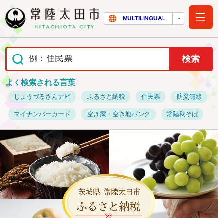
常陸太田市ホー
MULTILINGUAL
よく検索される言葉
じょうづるさんナビ
ふるさと納税
住民票
防災無線
マイナンバーカード
空き家・空き地バンク
常陸秋そば