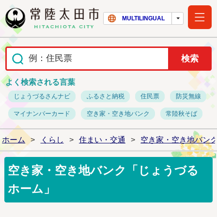
常陸太田市ホー
MULTILINGUAL
よく検索される言葉
じょうづるさんナビ
ふるさと納税
住民票
防災無線
マイナンバーカード
空き家・空き地バンク
常陸秋そば
ホーム
>
くらし
>
住まい・交通
>
空き家・空き地バン
空き家・空き地バンク「じょうづる
ホーム」