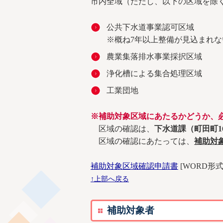
市内全域（ただし、以下の区域を除
公共下水道事業認可区域
※概ね7年以上整備が見込まれ
農業集落排水事業採択区域
浄化槽による集合処理区域
工業団地
※補助対象区域にあたるかどうか、
区域の確認は、
下水道課（町田町163
区域の確認にあたっては、
補助対
補助対象区域確認申請書
[WORD形式／
↑上部へ戻る
補助対象者