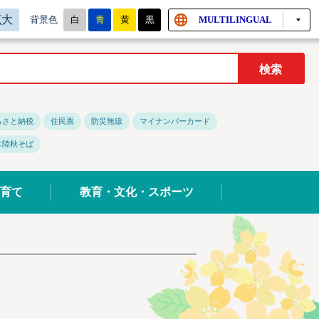
拡大
白
青
黄
黒
MULTILINGUAL
背景色
るさと納税
住民票
防災無線
マイナンバーカード
常陸秋そば
育て
教育・文化・スポーツ