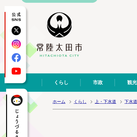
公式SNS
X
Instagram
Facebook
YouTube
くらし
市政
観光
ホーム
くらし
上・下水道
下水