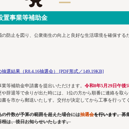
設置事業等補助金
濁の防止を図り、公衆衛生の向上と良好な生活環境を確保する
（R8.4.16抽選会） [PDF形式／149.19KB]
事業等補助金申請書を提出いただけます。
令和8年5月29日午後
更や辞退等で余りが出た時には、1位の方から順番に連絡を取
知書を市から郵送いたしす。交付が決定してから工事を行って
込の件数が予算の範囲を超えた場合には
抽選会
を行います
。募
日程は、後日お知らせいたします。