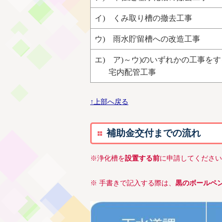
イ) くみ取り槽の撤去工事
ウ) 雨水貯留槽への改造工事
エ) ア)～ウ)のいずれかの工事を
宅内配管工事
↑上部へ戻る
補助金交付までの流れ
※浄化槽を
設置する前
に申請してください
※ 手書きで記入する際は、
黒のボールペ