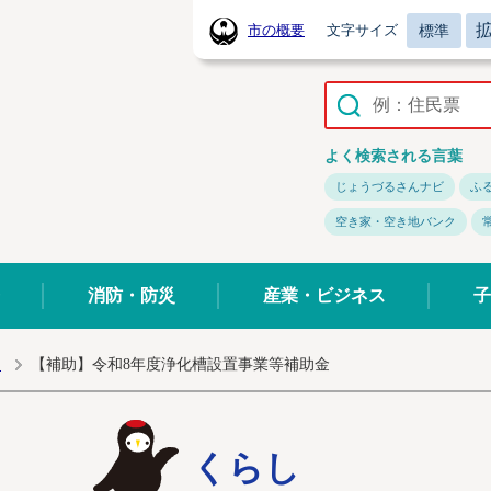
標準
市の概要
文字サイズ
常陸太田市ホームページ
よく検索される言葉
じょうづるさんナビ
ふ
空き家・空き地バンク
消防・防災
産業・ビジネス
子
道
【補助】令和8年度浄化槽設置事業等補助金
くらし