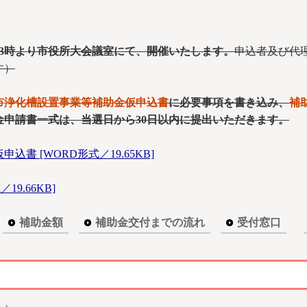
後3時より市役所大会議室にて、開催いたします。
申込者及び代
す）
市浄化槽設置事業等補助金仮申込書
に必要事項を書き込み、
補
申請書一式は、当選日から30日以内に提出いただきます。
 [WORD形式／19.65KB]
9.66KB]
補助金額
補助金交付までの流れ
受付窓口