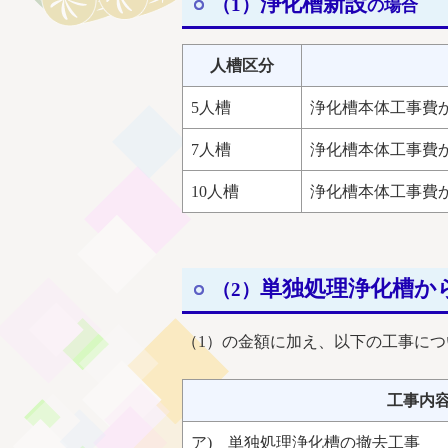
浄化槽
新設
（1）
の場合
人槽区分
5人槽
浄化槽本体工事費から
7人槽
浄化槽本体工事費から
10人槽
浄化槽本体工事費から
単独処理浄化槽か
（2）
（1）の金額に加え、以下の工事に
工事内
ア) 単独処理浄化槽の撤去工事