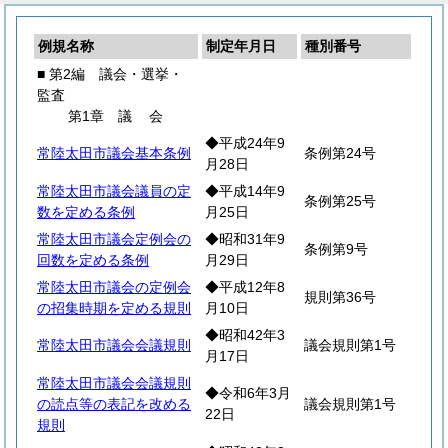
例規名称
制定年月日
種別番号
■ 第2編 議会・選挙・
監査
第1章
議
会
◆平成24年9
常陸太田市議会基本条例
条例第24号
月28日
常陸太田市議会議員の定
◆平成14年9
条例第25号
数を定める条例
月25日
常陸太田市議会定例会の
◆昭和31年9
条例第9号
回数を定める条例
月29日
常陸太田市議会の定例会
◆平成12年8
規則第36号
の招集時期を定める規則
月10日
◆昭和42年3
常陸太田市議会会議規則
議会規則第1号
月17日
常陸太田市議会会議規則
◆令和6年3月
の読点等の表記を改める
議会規則第1号
22日
規則