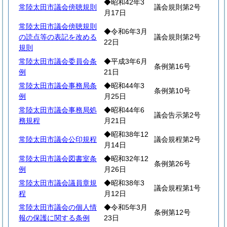
◆昭和42年3
常陸太田市議会傍聴規則
議会規則第2号
月17日
常陸太田市議会傍聴規則
◆令和6年3月
の読点等の表記を改める
議会規則第2号
22日
規則
常陸太田市議会委員会条
◆平成3年6月
条例第16号
例
21日
常陸太田市議会事務局条
◆昭和44年3
条例第10号
例
月25日
常陸太田市議会事務局処
◆昭和44年6
議会告示第2号
務規程
月21日
◆昭和38年12
常陸太田市議会公印規程
議会規程第2号
月14日
常陸太田市議会図書室条
◆昭和32年12
条例第26号
例
月26日
常陸太田市議会議員章規
◆昭和38年3
議会規程第1号
程
月12日
常陸太田市議会の個人情
◆令和5年3月
条例第12号
報の保護に関する条例
23日