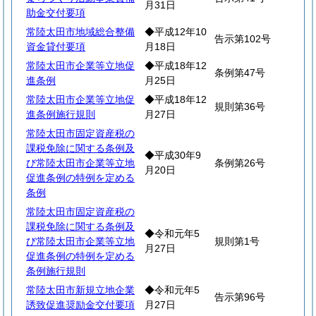
月31日
助金交付要項
常陸太田市地域総合整備
◆平成12年10
告示第102号
資金貸付要項
月18日
常陸太田市企業等立地促
◆平成18年12
条例第47号
進条例
月25日
常陸太田市企業等立地促
◆平成18年12
規則第36号
進条例施行規則
月27日
常陸太田市固定資産税の
課税免除に関する条例及
◆平成30年9
び常陸太田市企業等立地
条例第26号
月20日
促進条例の特例を定める
条例
常陸太田市固定資産税の
課税免除に関する条例及
◆令和元年5
び常陸太田市企業等立地
規則第1号
月27日
促進条例の特例を定める
条例施行規則
常陸太田市新規立地企業
◆令和元年5
告示第96号
誘致促進奨励金交付要項
月27日