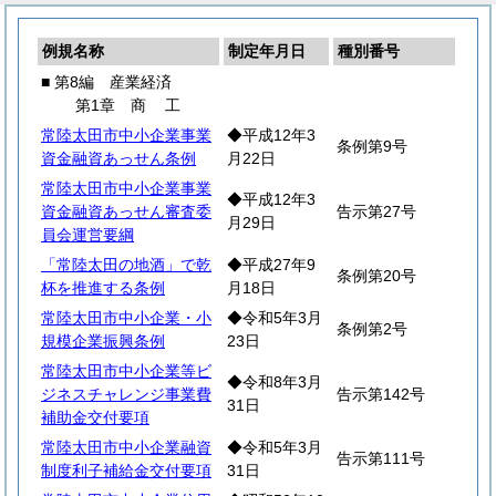
例規名称
制定年月日
種別番号
■ 第8編 産業経済
第1章
商
工
常陸太田市中小企業事業
◆平成12年3
条例第9号
資金融資あっせん条例
月22日
常陸太田市中小企業事業
◆平成12年3
資金融資あっせん審査委
告示第27号
月29日
員会運営要綱
「常陸太田の地酒」で乾
◆平成27年9
条例第20号
杯を推進する条例
月18日
常陸太田市中小企業・小
◆令和5年3月
条例第2号
規模企業振興条例
23日
常陸太田市中小企業等ビ
◆令和8年3月
ジネスチャレンジ事業費
告示第142号
31日
補助金交付要項
常陸太田市中小企業融資
◆令和5年3月
告示第111号
制度利子補給金交付要項
31日