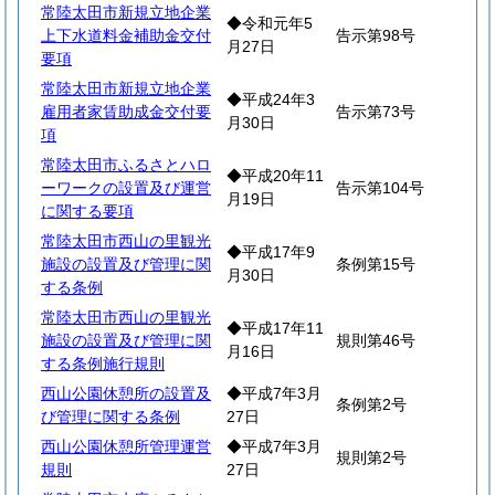
常陸太田市新規立地企業
◆令和元年5
上下水道料金補助金交付
告示第98号
月27日
要項
常陸太田市新規立地企業
◆平成24年3
雇用者家賃助成金交付要
告示第73号
月30日
項
常陸太田市ふるさとハロ
◆平成20年11
ーワークの設置及び運営
告示第104号
月19日
に関する要項
常陸太田市西山の里観光
◆平成17年9
施設の設置及び管理に関
条例第15号
月30日
する条例
常陸太田市西山の里観光
◆平成17年11
施設の設置及び管理に関
規則第46号
月16日
する条例施行規則
西山公園休憩所の設置及
◆平成7年3月
条例第2号
び管理に関する条例
27日
西山公園休憩所管理運営
◆平成7年3月
規則第2号
規則
27日