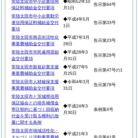
常陸太田市中小企業信用
◆昭和52年10
告示第64号
保証料補給金交付要項
月1日
常陸太田市中小企業勤労
◆平成4年5月
者信用保証料補給金交付
告示第33号
1日
要項
常陸太田市商店街活性化
◆平成7年3月
告示第23号
事業費補助金交付要項
28日
常陸太田市市民雇用奨励
◆平成28年3
告示第29号
金交付要項
月31日
常陸太田市新規起業支援
◆平成27年5
告示第47号の1
事業費補助金交付要項
月25日
常陸太田市人材確保支援
◆令和4年3月
告示第78号
事業費補助金交付要項
31日
常陸太田市と茨城県信用
保証協会との損失補償金
◆平成24年3
寄託契約に基づく回収納
条例第4号
月30日
付金を受け取る権利の放
棄に関する条例
常陸太田市地域活性化・
◆平成21年3
まちづくり活動事業費補
告示第41号