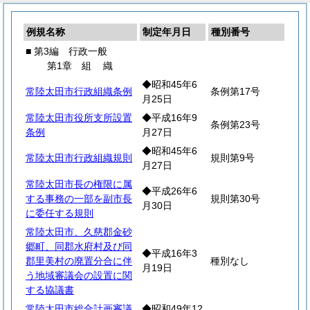
例規名称
制定年月日
種別番号
■ 第3編 行政一般
第1章
組
織
◆昭和45年6
常陸太田市行政組織条例
条例第17号
月25日
常陸太田市役所支所設置
◆平成16年9
条例第23号
条例
月27日
◆昭和45年6
常陸太田市行政組織規則
規則第9号
月27日
常陸太田市長の権限に属
◆平成26年6
する事務の一部を副市長
規則第30号
月30日
に委任する規則
常陸太田市、久慈郡金砂
郷町、同郡水府村及び同
◆平成16年3
郡里美村の廃置分合に伴
種別なし
月19日
う地域審議会の設置に関
する協議書
常陸太田市総合計画審議
◆昭和49年12