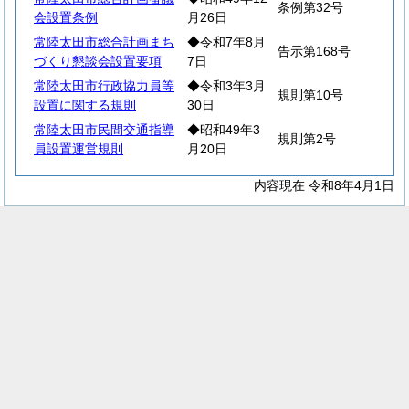
条例第32号
会設置条例
月26日
常陸太田市総合計画まち
◆令和7年8月
告示第168号
づくり懇談会設置要項
7日
常陸太田市行政協力員等
◆令和3年3月
規則第10号
設置に関する規則
30日
常陸太田市民間交通指導
◆昭和49年3
規則第2号
員設置運営規則
月20日
内容現在 令和8年4月1日