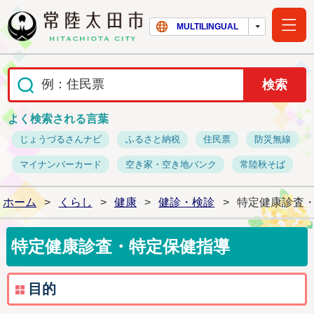
常陸太田市ホー
MULTILINGUAL
よく検索される言葉
じょうづるさんナビ
ふるさと納税
住民票
防災無線
マイナンバーカード
空き家・空き地バンク
常陸秋そば
ホーム
>
くらし
>
健康
>
健診・検診
>
特定健康診査
特定健康診査・特定保健指導
目的