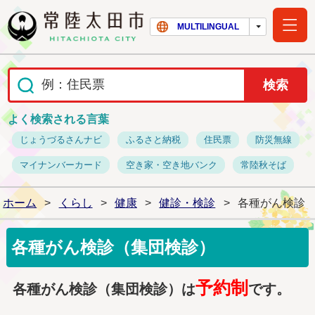
常陸太田市ホー
MULTILINGUAL
よく検索される言葉
じょうづるさんナビ
ふるさと納税
住民票
防災無線
マイナンバーカード
空き家・空き地バンク
常陸秋そば
ホーム
>
くらし
>
健康
>
健診・検診
>
各種がん検診
各種がん検診（集団検診）
予約制
各種がん検診（集団検診）は
です。