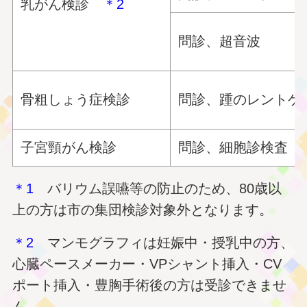
乳がん検診
＊2
問診、超音波
骨粗しょう症検診
問診、踵のレントゲ
子宮頸がん検診
問診、細胞診検査
＊1
バリウム誤嚥等の防止のため、80歳以
上の方は市の集団検診対象外となります。
＊2
マンモグラフィは妊娠中・授乳中の方、
心臓ペースメーカー・VPシャント挿入・CV
ポート挿入・豊胸手術後の方は受診できませ
ん。