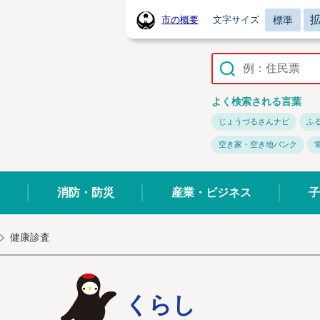
標準
市の概要
文字サイズ
常陸太田市ホームページ
よく検索される言葉
じょうづるさんナビ
ふ
空き家・空き地バンク
消防・防災
産業・ビジネス
子
健康診査
くらし