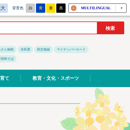
拡大
白
青
黄
黒
MULTILINGUAL
背景色
るさと納税
住民票
防災無線
マイナンバーカード
常陸秋そば
育て
教育・文化・スポーツ