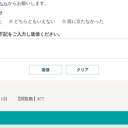
ちら
からお願いします。
？
た
どちらともいえない
役に立たなかった
下記をご入力し送信ください。
月1日
【閲覧数】
877