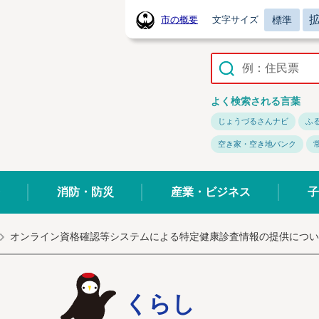
標準
市の概要
文字サイズ
常陸太田市ホームページ
よく検索される言葉
じょうづるさんナビ
ふ
空き家・空き地バンク
消防・防災
産業・ビジネス
子
オンライン資格確認等システムによる特定健康診査情報の提供につい
くらし