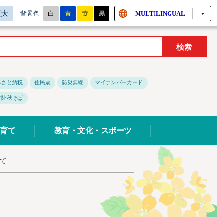
拡大
白
青
黄
黒
MULTILINGUAL
背景色
るさと納税
住民票
防災無線
マイナンバーカード
常陸秋そば
育て
教育・文化・スポーツ
て