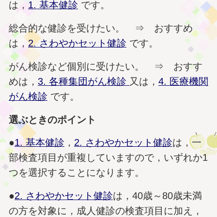
は，
1. 基本健診
です。
総合的な健診を受けたい。 ⇒ おすすめ
は，
2. さわやかセット健診
です。
がん検診など個別に受けたい。 ⇒ おすす
めは，
3. 各種集団がん検診
又は，
4. 医療機関
がん検診
です。
選ぶときのポイント
●
1. 基本健診
，
2. さわやかセット健診
は，一
部検査項目が重複していますので，いずれか1
つを選択することになります。
●
2. さわやかセット健診
は，40歳～80歳未満
の方を対象に，成人健診の検査項目に加え，