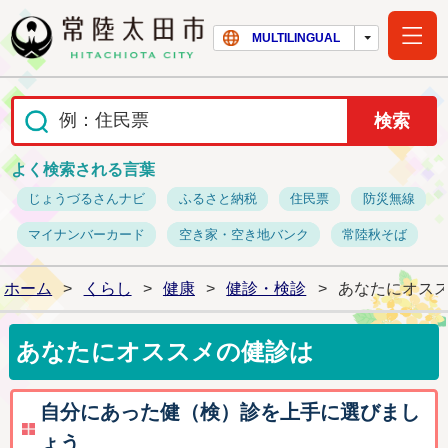
常陸太田市ホー
MULTILINGUAL
よく検索される言葉
じょうづるさんナビ
ふるさと納税
住民票
防災無線
マイナンバーカード
空き家・空き地バンク
常陸秋そば
ホーム
>
くらし
>
健康
>
健診・検診
>
あなたにオス
あなたにオススメの健診は
自分にあった健（検）診を上手に選びまし
ょう