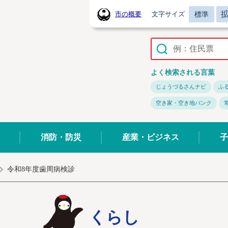
標準
市の概要
文字サイズ
常陸太田市ホームページ
よく検索される言葉
じょうづるさんナビ
ふ
空き家・空き地バンク
消防・防災
産業・ビジネス
子
令和8年度歯周病検診
くらし