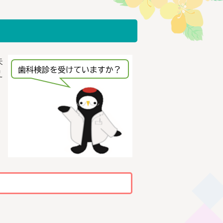
失
え
、