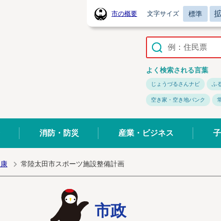
標準
市の概要
文字サイズ
常陸太田市ホームページ
よく検索される言葉
じょうづるさんナビ
ふ
空き家・空き地バンク
消防・防災
産業・ビジネス
子
健康
常陸太田市スポーツ施設整備計画
市政