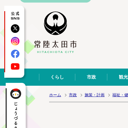
公式SNS
X
Instagram
Facebook
YouTube
くらし
市政
観光
ホーム
市政
施策・計画
福祉・