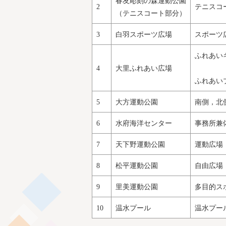
春友彫刻の森運動公園
2
テニスコ
（テニスコート部分）
3
白羽スポーツ広場
スポーツ
ふれあい
4
大里ふれあい広場
ふれあい
5
大方運動公園
南側，北
6
水府海洋センター
事務所兼
7
天下野運動公園
運動広場
8
松平運動公園
自由広場
9
里美運動公園
多目的ス
10
温水プール
温水プー