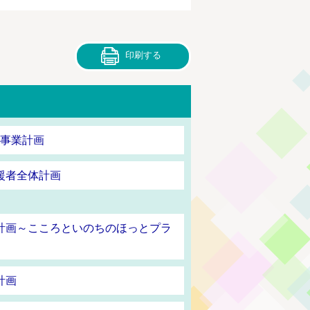
印刷する
援事業計画
援者全体計画
計画～こころといのちのほっとプラ
計画