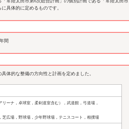
「常陸太田市第6次総合計画」の個別計画である「常陸太田市
らに具体的に定めるものです。
0年間
の具体的な整備の方向性と計画を定めました。
アリーナ，卓球室，柔剣道室含む），武道館，弓道場，
，芝広場，野球場，少年野球場，テニスコート，相撲場