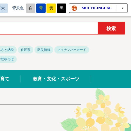
拡大
白
青
黄
黒
MULTILINGUAL
背景色
るさと納税
住民票
防災無線
マイナンバーカード
常陸秋そば
育て
教育・文化・スポーツ