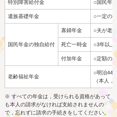
特別障害給付金
○国民年
遺族基礎年金
○一定の
寡婦年金
○夫が老
国民年金の独自給付
死亡一時金
○3年以
付加年金
○定額の
○明治4
老齢福祉年金
（本人，
※ すべての年金は，受けられる資格があって
も本人の請求がなければ支給されませんの
で，忘れずに請求の手続きをしてください。