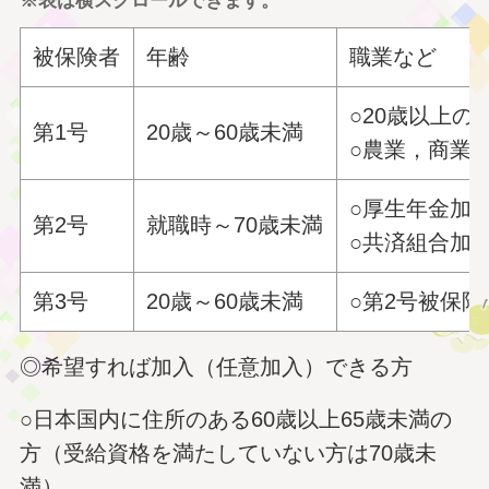
被保険者
年齢
職業など
○20歳以上の
第1号
20歳～60歳未満
○農業，商業
○厚生年金
第2号
就職時～70歳未満
○共済組合加
第3号
20歳～60歳未満
○第2号被保
◎希望すれば加入（任意加入）できる方
○日本国内に住所のある60歳以上65歳未満の
方（受給資格を満たしていない方は70歳未
満）