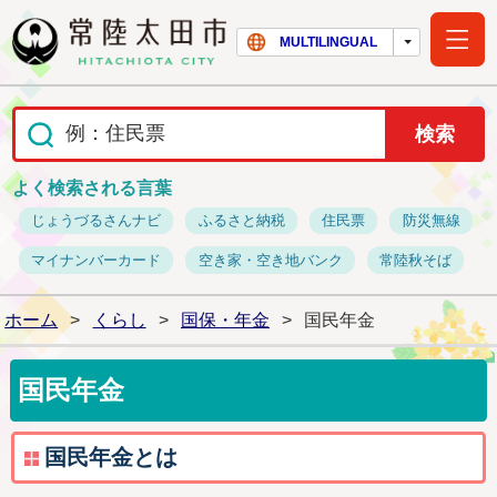
常陸太田市ホー
MULTILINGUAL
よく検索される言葉
じょうづるさんナビ
ふるさと納税
住民票
防災無線
マイナンバーカード
空き家・空き地バンク
常陸秋そば
ホーム
>
くらし
>
国保・年金
>
国民年金
国民年金
国民年金とは