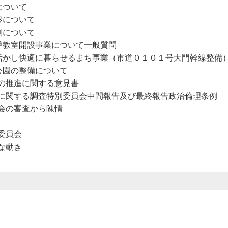
について
盤について
制について
導教室開設事業について一般質問
活かし快適に暮らせるまち事業（市道０１０１号大門幹線整備
公園の整備について
の推進に関する意見書
に関する調査特別委員会中間報告及び最終報告政治倫理条例
会の審査から陳情
委員会
な動き