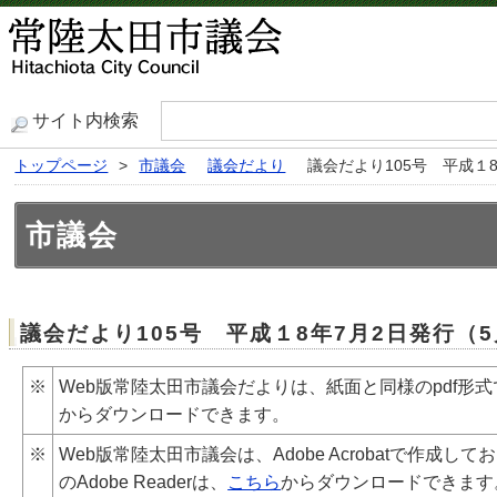
サイト内検索
トップページ
>
市議会
議会だより
議会だより105号 平成１
市議会
議会だより105号 平成１8年7月2日発行（
※
Web版常陸太田市議会だよりは、紙面と同様のpdf形式
からダウンロードできます。
※
Web版常陸太田市議会は、Adobe
Acrobat
で作成してお
のAdobe
Reader
は、
こちら
からダウンロードできます