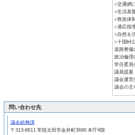
○交通網
○生活基
○救急体
○適応指
○自然を
○十国峠
道路整備
政治倫理
常任委員
議員提案
議会運営
議会の主
問い合わせ先
議会総務課
〒313-8611 常陸太田市金井町3690 本庁4階