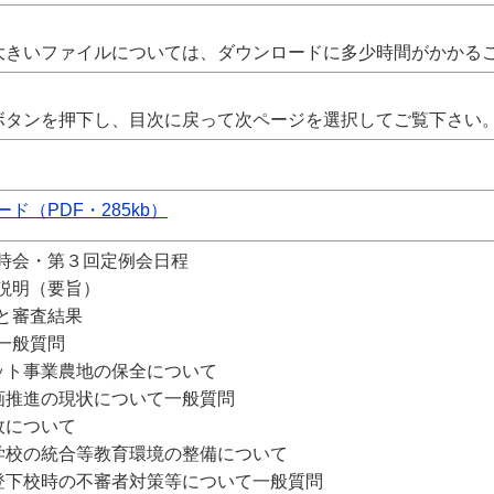
大きいファイルについては、ダウンロードに多少時間がかかる
ボタンを押下し、目次に戻って次ページを選択してご覧下さい
ド（PDF・285kb）
時会・第３回定例会日程
説明（要旨）
と審査結果
一般質問
ット事業農地の保全について
画推進の現状について一般質問
政について
学校の統合等教育環境の整備について
登下校時の不審者対策等について一般質問