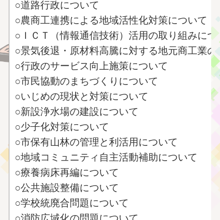
○道路行政について
○農商工連携による地域活性化対策について
○ＩＣＴ（情報通信技術）活用の取り組みにつ
○景気後退・原材料高騰に対する地元商工業の
○行政のサービス向上施策について
○市民協動のまちづくりについて
○いじめの現状と対策について
○新設浄水場の建設について
○少子化対策について
○市保有山林の管理と利活用について
○地域コミュニティ自主活動補助について
○療養病床再編について
○公共施設整備について
○学校統廃合問題について
○消防広域化の問題について