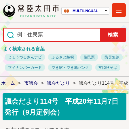
常陸太田市ホー
MULTILINGUAL
よく検索される言葉
じょうづるさんナビ
ふるさと納税
住民票
防災無線
マイナンバーカード
空き家・空き地バンク
常陸秋そば
ホーム
>
市議会
>
議会だより
>
議会だより114号 平成
議会だより114号 平成20年11月7日
発行（9月定例会）