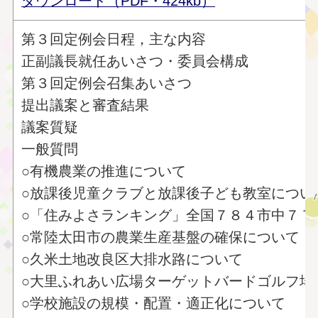
ダウンロード（PDF・424kb）
第３回定例会日程，主な内容
正副議長就任あいさつ・委員会構成
第３回定例会召集あいさつ
提出議案と審査結果
議案質疑
一般質問
○有機農業の推進について
○放課後児童クラブと放課後子ども教室につい
○「住みよさランキング」全国７８４市中７７
○常陸太田市の農業生産基盤の確保について
○久米土地改良区大排水路について
○大里ふれあい広場ターゲットバードゴルフ場
○学校施設の規模・配置・適正化について