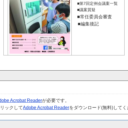
■第7回定例会議案一覧
■議案質疑
■常任委員会審査
■編集後記
dobe Acrobat Reader
が必要です。
クリックして
Adobe Acrobat Reader
をダウンロード(無料)して