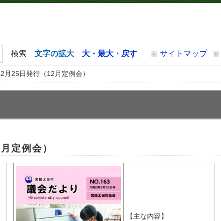
文字の拡大
大
・
最大
・
戻す
サイトマップ
2月25日発行（12月定例会）
2月定例会）
【主な内容】