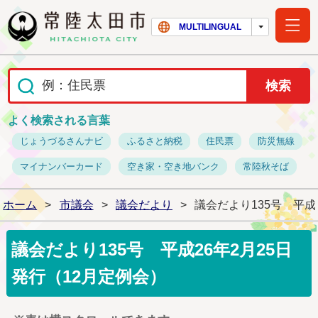
常陸太田市ホー
MULTILINGUAL
よく検索される言葉
じょうづるさんナビ
ふるさと納税
住民票
防災無線
マイナンバーカード
空き家・空き地バンク
常陸秋そば
ホーム
>
市議会
>
議会だより
>
議会だより135号 平成
議会だより135号 平成26年2月25日
発行（12月定例会）