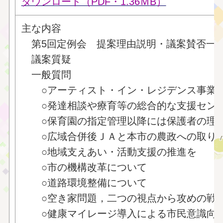
ダウンロード（PDF・1.36Ｍ
B
）
主な内容
第5回定例会 提案理由説明・議案賛否一
議案質疑
一般質問
○アーティスト・イン・レジデンス事業
○発達相談や療育等の総合的な支援センタ
○保育園の指定管理以降には保護者の理
○広域合併後ＪＡと本市の農政への取り
○地域支えあい・活動支援の推進を
○市の機構改革について
○道路環境整備について
○空き家問題，二つの視点から攻めの戦
○健康マイレージ導入による市民意識向