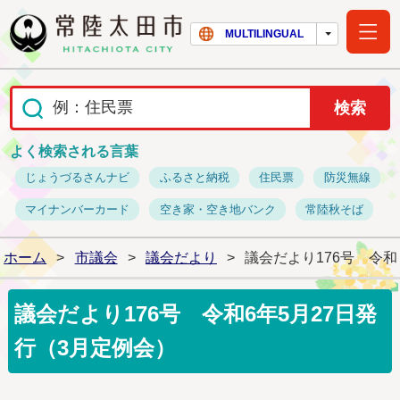
常陸太田市ホー
MULTILINGUAL
よく検索される言葉
じょうづるさんナビ
ふるさと納税
住民票
防災無線
マイナンバーカード
空き家・空き地バンク
常陸秋そば
ホーム
>
市議会
>
議会だより
>
議会だより176号 令和
議会だより176号 令和6年5月27日発
行（3月定例会）