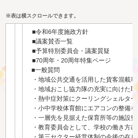
※表は横スクロールできます。
■令和6年度施政方針
■議案賛否一覧
■予算特別委員会・議案質疑
■70周年・20周年特集ページ
■一般質問
・地域公共交通を活用した貨客混載事
・地域おこし協力隊の充実に向けた取
・熱中症対策にクーリングシェルター
・小中学校体育館にエアコンの整備を
・一層先を見据えた保育所等の施設整
・教育委員会として、学校の働き方改
・第三セクター経営体制の今後の在り