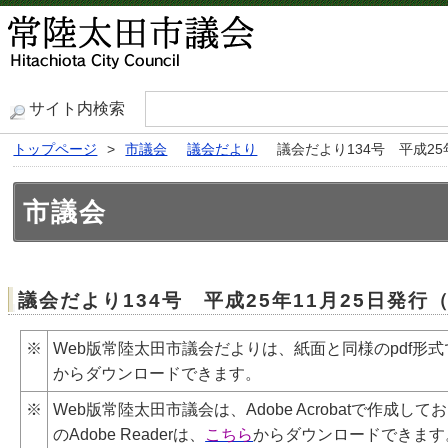
サイト内検索
トップページ
>
市議会
議会だより
議会だより134号 平成2
市議会
議会だより134号 平成25年11月25日発
※
Web版常陸太田市議会だよりは、紙面と同様のpdf形式
からダウンロードできます。
※
Web版常陸太田市議会は、Adobe
Acrobat
で作成してお
のAdobe
Reader
は、
こちら
からダウンロードできます