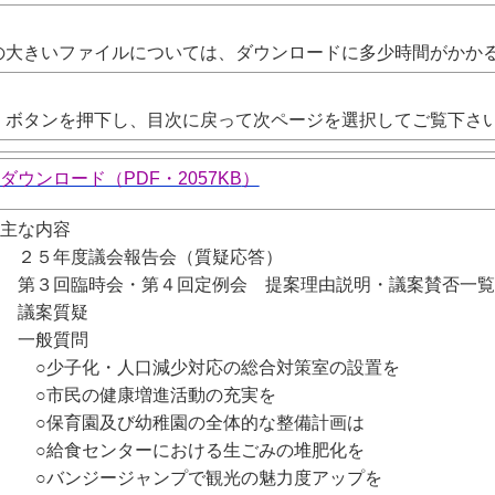
大きいファイルについては、ダウンロードに多少時間がかか
ボタンを押下し、目次に戻って次ページを選択してご覧下さ
ダウンロード（PDF・2057K
B
）
主な内容
２５年度議会報告会（質疑応答）
第３回臨時会・第４回定例会 提案理由説明・議案賛否一覧
議案質疑
一般質問
○少子化・人口減少対応の総合対策室の設置を
○市民の健康増進活動の充実を
○保育園及び幼稚園の全体的な整備計画は
○給食センターにおける生ごみの堆肥化を
○バンジージャンプで観光の魅力度アップを