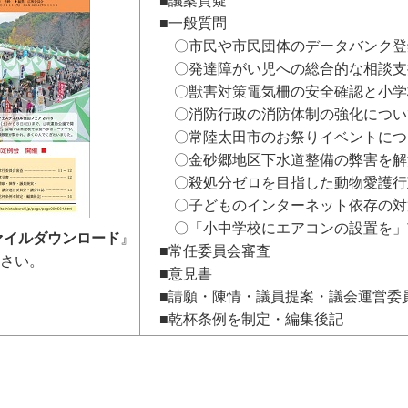
■議案質疑
■一般質問
〇市民や市民団体のデータバンク登
〇発達障がい児への総合的な相談支
〇獣害対策電気柵の安全確認と小学
〇消防行政の消防体制の強化につい
〇常陸太田市のお祭りイベントにつ
〇金砂郷地区下水道整備の弊害を解
〇殺処分ゼロを目指した動物愛護行
〇子どものインターネット依存の対
〇「小中学校にエアコンの設置を」
ァイルダウンロード
』
■常任委員会審査
ださい。
■意見書
■請願・陳情・議員提案・議会運営委
■乾杯条例を制定・編集後記