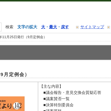
文字の拡大
大
・
最大
・
戻す
サイトマップ
年11月25日発行（9月定例会）
（9月定例会）
【主な内容】
■議会報告・意見交換会質疑応答
■議案賛否一覧
■決算特別委員会