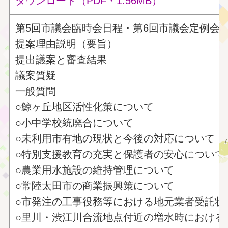
ダウンロード（PDF・1.56MB
）
第5回市議会臨時会日程・第6回市議会定例会
提案理由説明（要旨）
提出議案と審査結果
議案質疑
一般質問
○鯨ヶ丘地区活性化策について
○小中学校統廃合について
○未利用市有地の現状と今後の対応について
○特別支援教育の充実と保護者の安心について
○農業用水施設の維持管理について
○常陸太田市の商業振興策について
○市発注の工事役務等における地元業者受託状
○里川・渋江川合流地点付近の増水時における