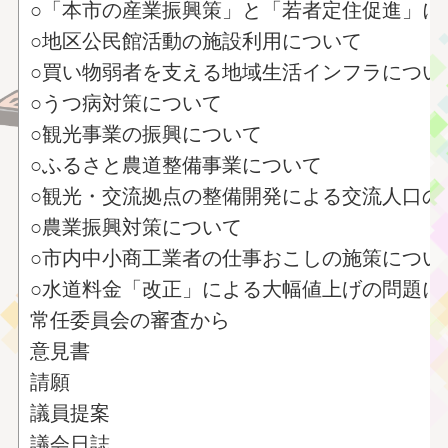
○「本市の産業振興策」と「若者定住促進」に
○地区公民館活動の施設利用について
○買い物弱者を支える地域生活インフラについ
○うつ病対策について
○観光事業の振興について
○ふるさと農道整備事業について
○観光・交流拠点の整備開発による交流人口の
○農業振興対策について
○市内中小商工業者の仕事おこしの施策につい
○水道料金「改正」による大幅値上げの問題に
常任委員会の審査から
意見書
請願
議員提案
議会日誌