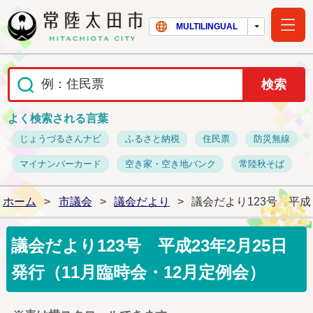
常陸太田市ホー
MULTILINGUAL
よく検索される言葉
じょうづるさんナビ
ふるさと納税
住民票
防災無線
マイナンバーカード
空き家・空き地バンク
常陸秋そば
ホーム
>
市議会
>
議会だより
>
議会だより123号 平成
議会だより123号 平成23年2月25日
発行（11月臨時会・12月定例会）