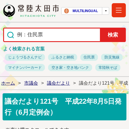
常陸太田市ホー
MULTILINGUAL
よく検索される言葉
じょうづるさんナビ
ふるさと納税
住民票
防災無線
マイナンバーカード
空き家・空き地バンク
常陸秋そば
ホーム
>
市議会
>
議会だより
>
議会だより121号 平成
議会だより121号 平成22年8月5日発
行（6月定例会）