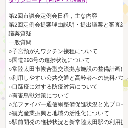
ダウンロード（PDF・3.09MB
）
第2回市議会定例会日程，主な内容
第2回定例会提案理由説明・提出議案と審査
議案質疑
一般質問
○子宮頸がんワクチン接種について
○国道293号の進捗状況について
○常陸太田市複合型交流拠点施設の整備計画に
○利用しやすい公共交通と高齢者への無料パス
○口蹄疫に対する防疫対策について
○有害鳥獣対策について
○光ファイバー通信網整備促進状況と光ブロー
○観光産業振興と地域の活性化について
○駅前開発の進捗状況と新常陸太田駅の利用拡