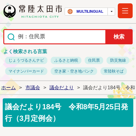
常陸太田市ホー
MULTILINGUAL
よく検索される言葉
じょうづるさんナビ
ふるさと納税
住民票
防災無線
マイナンバーカード
空き家・空き地バンク
常陸秋そば
ホーム
>
市議会
>
議会だより
>
議会だより184号 令和
議会だより184号 令和8年5月25日発
行（3月定例会）