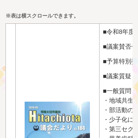
※表は横スクロールできます。
■令和8年度
■議案賛否一
■予算特別
■議案質疑
■一般質問
・地域共生
・部活動の
・少子化に
・第三セク