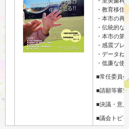
・里美歯科
・教育移住
・本市の再
・伝統的な
・本市の第
・感震ブレ
・データね
・低廉な使
■常任委員
■請願等審
■決議・意見
■議会トピ