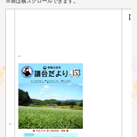
※表は横スクロールできます。
【
■
■
■
〇
〇
〇
〇
〇
〇
〇
〇
〇