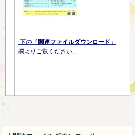
〇
〇
〇
〇
〇
下の『
関連ファイルダウンロード
』
〇
欄よりご覧ください。
■
■
■
■