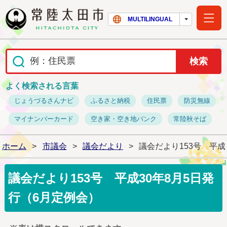
常陸太田市ホー
MULTILINGUAL
よく検索される言葉
じょうづるさんナビ
ふるさと納税
住民票
防災無線
マイナンバーカード
空き家・空き地バンク
常陸秋そば
ホーム
>
市議会
>
議会だより
>
議会だより153号 平成
議会だより153号 平成30年8月5日発
行（6月定例会）