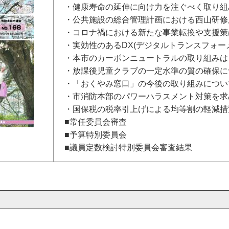
・健康寿命の延伸に向け力を注ぐべく取り組
・公共施設の総合管理計画における西山研修
・コロナ禍における新たな事業転換や支援策
・実効性のあるDX(デジタルトランスフォー
・本市のカーボンニュートラルの取り組みは
・放課後児童クラブの一定水準の質の確保に
・「おくやみ窓口」の今後の取り組みについ
・市消防本部のパワーハラスメント対策を求
・国保税の税率引上げによる均等割の軽減措
■常任委員会審査
■予算特別委員会
■議員定数検討特別委員会審査結果