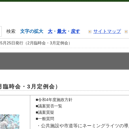
文字の拡大
大
・
最大
・
戻す
サイトマップ
年5月25日発行（2月臨時会・3月定例会）
2月臨時会・3月定例会）
■令和4年度施政方針
■議案賛否一覧
■議案質疑
■一般質問
・公共施設や市道等にネーミングライツの導