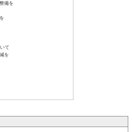
整備を
を
ついて
減を