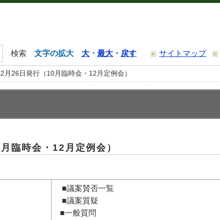
文字の拡大
大
・
最大
・
戻す
サイトマップ
2月26日発行（10月臨時会・12月定例会）
0月臨時会・12月定例会）
■議案賛否一覧
■議案質疑
■一般質問