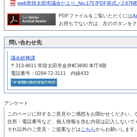
web常陸太田市議会だより_No.175 [PDF形式／2.67MB
PDFファイルをご覧いただくには
A
お持ちでない方は、左のボタンを
問い合わせ先
議会総務課
〒313-8611 常陸太田市金井町3690 本庁4階
電話番号：0294-72-3111 内線433
メールでお問い合わせをする
アンケート
このページに対するご意見やご感想をお聞かせください。
住所・電話番号など、個人情報を含む内容は記入しないで
それ以外のご意見・ご提案などは
こちら
からお願いします