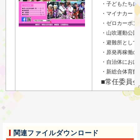
・子どもたちに
・マイナカード
・ゼロカーボン
・山吹運動公園陸
・避難所として
・原発再稼働の
・自治体におけ
・新総合体育館
■常任委員会
関連ファイルダウンロード