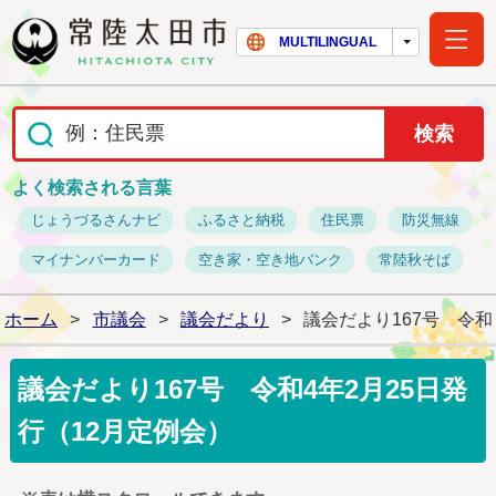
常陸太田市ホー
MULTILINGUAL
よく検索される言葉
じょうづるさんナビ
ふるさと納税
住民票
防災無線
マイナンバーカード
空き家・空き地バンク
常陸秋そば
ホーム
>
市議会
>
議会だより
>
議会だより167号 令和
議会だより167号 令和4年2月25日発
行（12月定例会）