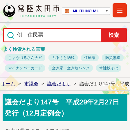
常陸太田市ホー
MULTILINGUAL
よく検索される言葉
じょうづるさんナビ
ふるさと納税
住民票
防災無線
マイナンバーカード
空き家・空き地バンク
常陸秋そば
ホーム
>
市議会
>
議会だより
>
議会だより147号 平成
議会だより147号 平成29年2月27日
発行（12月定例会）