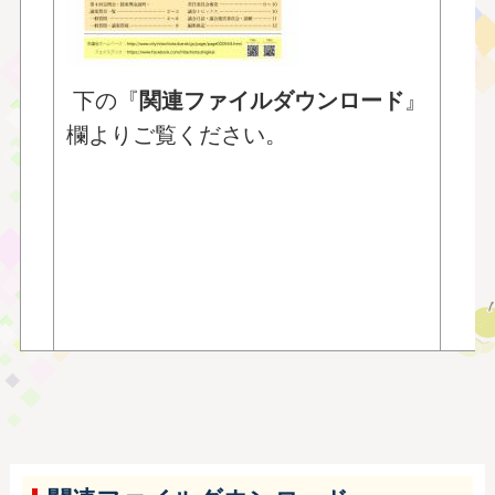
〇
〇
〇
下の『
関連ファイルダウンロード
』
〇
欄よりご覧ください。
〇
〇
■
■
■
■