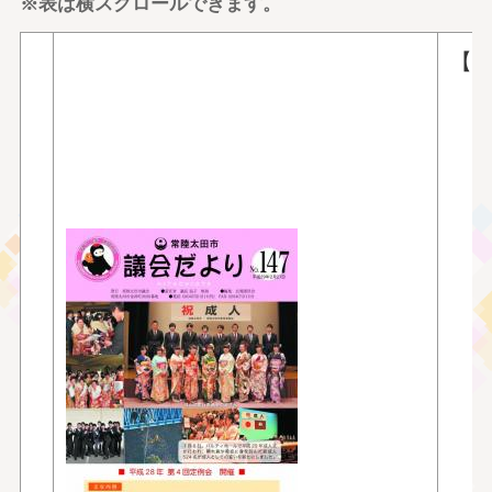
※表は横スクロールできます。
【
■
■
〇
〇
〇
〇
〇
〇
〇
〇
〇
〇